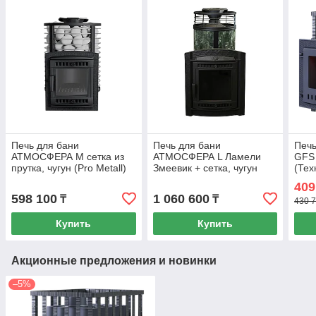
Печь для бани
Печь для бани
Печь
АТМОСФЕРА М сетка из
АТМОСФЕРА L Ламели
GFS 
прутка, чугун (Pro Metall)
Змеевик + сетка, чугун
(Тех
до 16 м3
(Pro Metall) 12 - 20 м3
409
598 100
1 060 600
₸
₸
430 7
Купить
Купить
Акционные предложения и новинки
–5%