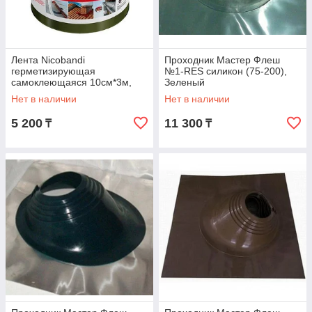
Лента Nicobandi
Проходник Мастер Флеш
герметизирующая
№1-RES силикон (75-200),
самоклеющаяся 10см*3м,
Зеленый
зеленая
Нет в наличии
Нет в наличии
5 200
11 300
₸
₸