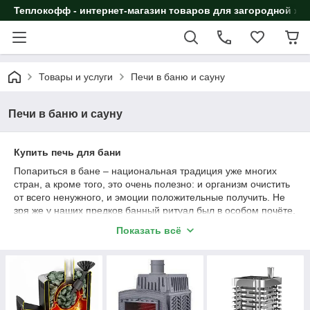
Теплокофф - интернет-магазин товаров для загородной жи
Товары и услуги
Печи в баню и сауну
Печи в баню и сауну
Купить печь для бани
Попариться в бане – национальная традиция уже многих
стран, а кроме того, это очень полезно: и организм очистить
от всего ненужного, и эмоции положительные получить. Не
зря же у наших предков банный ритуал был в особом почёте.
Сегодня многие стремятся вести здоровый образ жизни и,
Показать всё
когда позволяют условия проживания, обязательно
устраивают у себя в частном доме баню. Ну а если места на
участке достаточно, то это может быть и отдельное
сооружение с бассейном, комнатой отдыха и всем
необходимым для банных процедур. Интернет-магазин
«
Teplokoff
» готов предложить вам помощь в выборе всего,