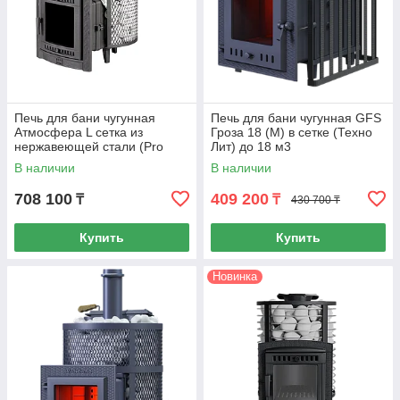
Печь для бани чугунная
Печь для бани чугунная GFS
Атмосфера L сетка из
Гроза 18 (М) в сетке (Техно
нержавеющей стали (Pro
Лит) до 18 м3
Metall) 12 - 24 м3
В наличии
В наличии
708 100
409 200
₸
₸
430 700 ₸
Купить
Купить
Новинка