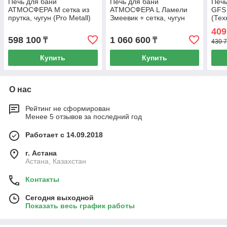
Печь для бани
Печь для бани
Печь
АТМОСФЕРА М сетка из
АТМОСФЕРА L Ламели
GFS 
прутка, чугун (Pro Metall)
Змеевик + сетка, чугун
(Тех
до 16 м3
(Pro Metall) 12 - 20 м3
409
598 100
1 060 600
₸
₸
430 7
Купить
Купить
О нас
Рейтинг не сформирован
Менее 5 отзывов за последний год
Работает с 14.09.2018
г. Астана
Астана, Казахстан
Контакты
Сегодня выходной
Показать весь график работы