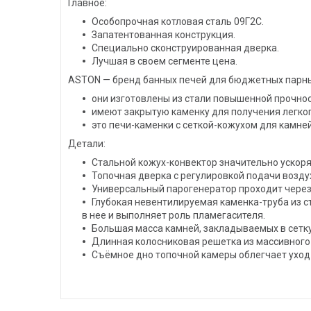
Главное:
Особопрочная котловая сталь 09Г2С.
Запатентованная конструкция.
Специально сконструированная дверка.
Лучшая в своем сегменте цена.
ASTON — бренд банных печей для бюджетных парных 
они изготовлены из стали повышенной прочнос
имеют закрытую каменку для получения легког
это печи-каменки с сеткой-кожухом для камней
Детали:
Стальной кожух-конвектор значительно ускоря
Топочная дверка с регулировкой подачи возду
Универсальный парогенератор проходит через
Глубокая невентилируемая каменка-труба из 
в нее и выполняет роль пламегасителя.
Большая масса камней, закладываемых в сетк
Длинная колосниковая решетка из массивного
Съёмное дно топочной камеры облегчает уход 