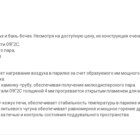
и бань-бочек. Несмотря на доступную цену, их конструкция очен
ти 09Г2С;
о пара;
.
ет нагревание воздуха в парилке за счет образуемого им мощного
ха.
 каменку-трубу, обеспечивая получение мелкодисперсного пара.
стали 09Г2С толщиной 4 мм прогревается открытым пламенем для 
у-кожух печи, обеспечивает стабильность температуры в парилке
 литьевого чугуна обеспечивает равномерное и мощное горение д
за печью и контроль состояния поддувального пространства.