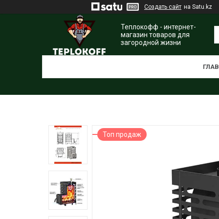
Создать сайт
на Satu.kz
Теплокофф - интернет-
магазин товаров для
загородной жизни
ГЛА
Топ продаж