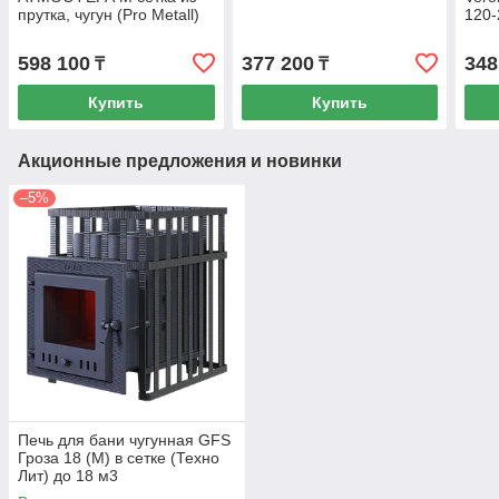
прутка, чугун (Pro Metall)
120-
до 16 м3
598 100
377 200
348
₸
₸
Купить
Купить
Акционные предложения и новинки
–5%
Печь для бани чугунная GFS
Гроза 18 (М) в сетке (Техно
Лит) до 18 м3