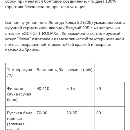
собой применяется болтовое соединение, что даёт 100%
гарантию безопасности при эксплуатации.
Банная чугунная печь Легенда Ковка 28 (205) укомплектована
чугунной герметичной дверцей Везувий 205 с жаропрочным
стеклом «SCHOTT ROBAX». Конвекционно-вентилируемый
кожух "Ковка" изготовлен из металлической текстурированной
полосы покрашенной термостойкой краской и покрытая
патиной «Бронза».
Температура
Влажность, %
время, t (min)
,°С
Финская
90-110
5-15
80
сауна (сухая
баня)
Русская баня
70-90
20-35
60
горячая
(влажная
сауна)