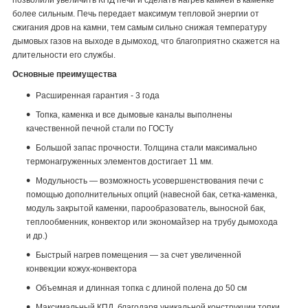
позволили увеличить КПД печи и сделать нагрев камней в каменке
более сильным. Печь передает максимум тепловой энергии от
сжигания дров на камни, тем самым сильно снижая температуру
дымовых газов на выходе в дымоход, что благоприятно скажется на
длительности его службы.
Основные преимущества
Расширенная гарантия - 3 года
Топка, каменка и все дымовые каналы выполнены
качественной печной стали по ГОСТу
Большой запас прочности. Толщина стали максимально
термонагруженных элементов достигает 11 мм.
Модульность — возможность усовершенствования печи с
помощью дополнительных опций (навесной бак, сетка-каменка,
модуль закрытой каменки, парообразователь, выносной бак,
теплообменник, конвектор или экономайзер на трубу дымохода
и др.)
Быстрый нагрев помещения — за счет увеличенной
конвекции кожух-конвектора
Объемная и длинная топка с длиной полена до 50 см
Максимальный КПД, благодаря уникальной конструкции топки