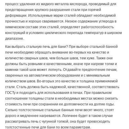
процесс удаления из жидкого металла кислорода, проводимый для
предотвращения хрупкого разрушения стали при горячей
деформации. Используемые марки сталей обладают необходимой
прочностью и хорошо свариваются. Низкое содержание углерода в
химическом составе этих сталей, определяет работоспособность
конструкций в условиях циклического перепада температур в широком
диапазоне.
Как выбрать стальную печь для бани? При выборе стальной банной
печи необходимо обращать внимание во-первых на качество и
количество сварных швов, чем больше швов, тем хуже. Также они
должны быть ровными и качественными, иначе при нагреве топки и
каменки такой шов может лопнуть. Отдавайте предпочтение печам,
сваренных на автоматическом оборудовании и с минимальным
количеством швов. Во-вторых это качество и толщина применяемой
стали. Сталь должна быть надежной, качественной, соответствовать
ГОСТу и подходить для использования в печах. При правильном
соотношении толщины стали в необходимых местах можно снизить
стоимость печи при сохранении ее долговечности на долгие годы.
Сильно толстостенные стальные банные печи весят много, стоят
дорого и медленнее нагреваются. Логичнее будет в таком случае
рассматривать печь с чугунной топкой, она будет превосходить
толстостенные печи для бани по всем параметрам.