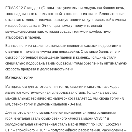
ERMAK 12 Стандарт (Сталь) - это уникальная модульная банная печь,
топка и дымовые каналы которой выполнены из стали. Вместительная
открытая каменка с возможностью установки модуля закрытой каменки
и парообразователя. Эти опции помогут получить легкий
мелкодисперсный пар, который создаст мягкую и комфортную
атмосферу в парной.
Банные печи из стали по стоимости являются самыми недорогими в
отличии от печей из чугуна или нержавейки. Стальные банные печи
быстро прогревают помещение парной и каменку. Толщина стали
специально подобрана таким образом, чтобы обеспечить оптимальную
скорость прогрева и долговечность печи.
Материал топки
Материалом для изготовления топки, каменки и системы газоходов
является конструкционная углеродистая сталь. Толщина в местах
максимальных термических нагрузок составляет 11 мм, свода топки - 8
мм, стенок топки и дымовых каналов - 3-4 мм.
Для изготовления стальных печей применяется конструкционная
горячекатаная сталь обыкновенного качества марки Ст3сп* и
холоднокатаная качественная сталь марки 08пс** по ГОСТ 16523-97.
СП* – спокойного и ПС** – полуспокойного раскисления. Раскисление –