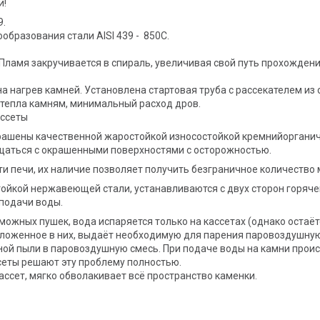
и!
9.
бразования стали AISI 439 - 850С.
Пламя закручивается в спираль, увеличивая свой путь прохожден
нагрев камней. Установлена стартовая труба с рассекателем из с
 тепла камням, минимальный расход дров.
ассеты
рашены качественной жаростойкой износостойкой кремнийорганич
ращаться с окрашенными поверхностями с осторожностью.
печи, их наличие позволяет получить безграничное количество 
йкой нержавеющей стали, устанавливаются с двух сторон горячей
подачи воды.
ожных пушек, вода испаряется только на кассетах (однако остаёт
 заложенное в них, выдаёт необходимую для парения паровоздушную
ой пыли в паровоздушную смесь. При подаче воды на камни проис
сеты решают эту проблему полностью.
кассет, мягко обволакивает всё пространство каменки.