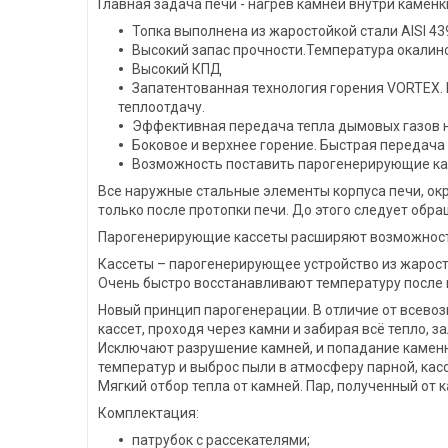
Главная задача печи - нагрев камней внутри каменк
Топка выполнена из жаростойкой стали AISI 43
Высокий запас прочности.Температура окалиноо
Высокий КПД
Запатентованная технология горения VORTEX. 
теплоотдачу.
Эффективная передача тепла дымовых газов на 
Боковое и верхнее горение. Быстрая передача
Возможность поставить парогенерирующие к
Все наружные стальные элементы корпуса печи, ок
только после протопки печи. До этого следует об
Парогенерирующие кассеты расширяют возможности 
Кассеты – парогенерирующее устройство из жаросто
Очень быстро восстанавливают температуру после 
Новый принцип парогенерации. В отличие от всевозм
кассет, проходя через камни и забирая всё тепло,
Исключают разрушение камней, и попадание каменн
температур и выброс пыли в атмосферу парной, кас
Мягкий отбор тепла от камней. Пар, полученный от 
Комплектация:
патрубок с рассекателями;