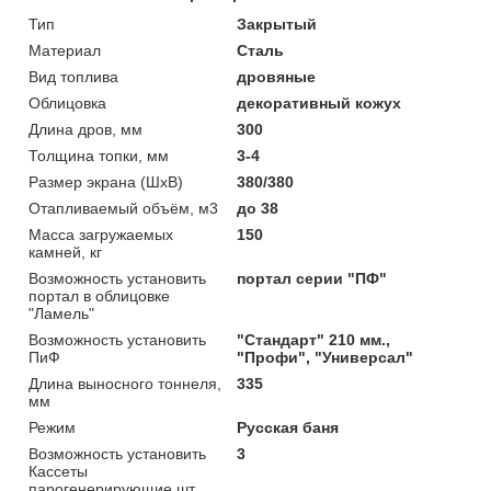
Тип
Закрытый
Материал
Сталь
Вид топлива
дровяные
Облицовка
декоративный кожух
Длина дров, мм
300
Толщина топки, мм
3-4
Размер экрана (ШхВ)
380/380
Отапливаемый объём, м3
до 38
Масса загружаемых
150
камней, кг
Возможность установить
портал серии "ПФ"
портал в облицовке
"Ламель"
Возможность установить
"Стандарт" 210 мм.,
ПиФ
"Профи", "Универсал"
Длина выносного тоннеля,
335
мм
Режим
Русская баня
Возможность установить
3
Кассеты
парогенерирующие,шт