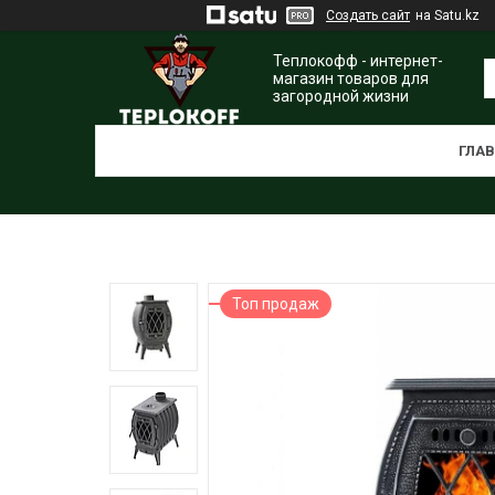
Создать сайт
на Satu.kz
Теплокофф - интернет-
магазин товаров для
загородной жизни
ГЛА
Топ продаж