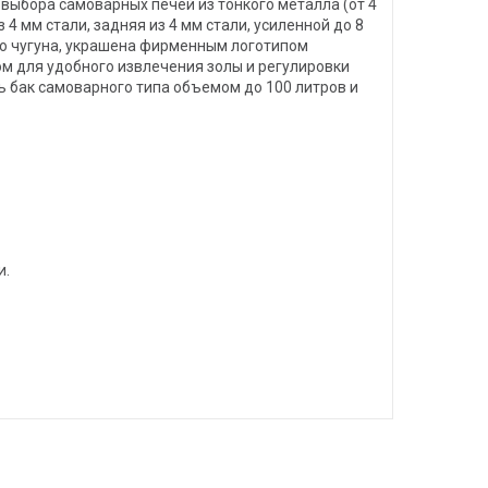
выбора самоварных печей из тонкого металла (от 4
4 мм стали, задняя из 4 мм стали, усиленной до 8
го чугуна, украшена фирменным логотипом
м для удобного извлечения золы и регулировки
ть бак самоварного типа объемом до 100 литров и
и.