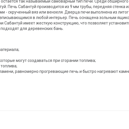
 остается так называемый самоварный тип печи. Среди обширного 
й. Печь Сабантуй производится из 9 мм трубы, передняя стенка из 
и - скрученный вяз или вензеля. Дверца печи выполнена из лито
 вписывающимся в любой интерьер. Печь оснащена зольным ящико
печи Сабантуй имеет жесткую конструкцию, что позволяет установи
 подходят для деревенских бань.
материала;
которые могут создаваться при сгорании топлива;
топлива;
пламени, равномерно прогревающие печь и быстро нагревают камн