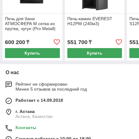
Печь для бани
Печь-камин EVEREST
Печ
АТМОСФЕРА М сетка из
H12РМ (240м3)
S12Р
прутка, чугун (Pro Metall)
до 16 м3
600 200
551 700
551
₸
₸
Купить
Купить
О нас
Рейтинг не сформирован
Менее 5 отзывов за последний год
Работает с 14.09.2018
г. Астана
Астана, Казахстан
Контакты
Сегодня работает с 10:00 до 18:00