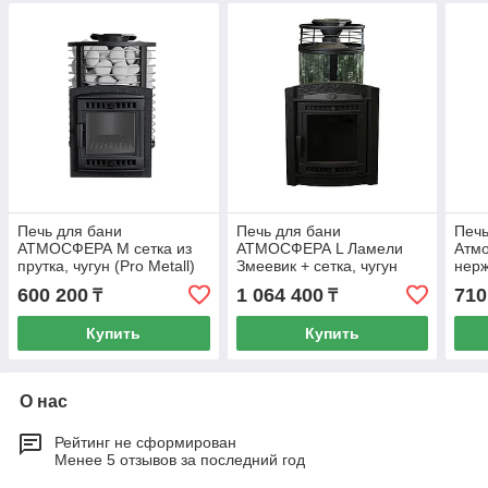
Печь для бани
Печь для бани
Печь
АТМОСФЕРА М сетка из
АТМОСФЕРА L Ламели
Атмо
прутка, чугун (Pro Metall)
Змеевик + сетка, чугун
нерж
до 16 м3
(Pro Metall) 12 - 20 м3
Meta
600 200
1 064 400
710
₸
₸
Купить
Купить
О нас
Рейтинг не сформирован
Менее 5 отзывов за последний год