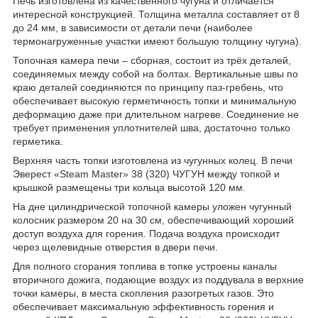
Печь изготовлена из качественного чугуна и отличается
интересной конструкцией. Толщина металла составляет от 8
до 24 мм, в зависимости от детали печи (наиболее
термонагруженные участки имеют большую толщину чугуна).
Топочная камера печи – сборная, состоит из трёх деталей,
соединяемых между собой на болтах. Вертикальные швы по
краю деталей соединяются по принципу паз-гребень, что
обеспечивает высокую герметичность топки и минимальную
деформацию даже при длительном нагреве. Соединение не
требует применения уплотнителей шва, достаточно только
герметика.
Верхняя часть топки изготовлена из чугунных колец. В печи
Эверест «Steam Master» 38 (320) ЧУГУН между топкой и
крышкой размещены три кольца высотой 120 мм.
На дне цилиндрической топочной камеры уложен чугунный
колосник размером 20 на 30 см, обеспечивающий хороший
доступ воздуха для горения. Подача воздуха происходит
через щелевидные отверстия в двери печи.
Для полного сгорания топлива в топке устроены каналы
вторичного дожига, подающие воздух из поддувала в верхние
точки камеры, в места скопления разогретых газов. Это
обеспечивает максимальную эффективность горения и