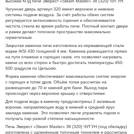
высокий КПД печи Эверест «Steam Master» 38 (320) ЧУГУН.
Чугунная дверь артикул 320 имеет верхнюю и нижнюю
системы подачи воздуха. За счёт работы обеих систем
регулируется интенсивность горения и обеспечивается
чистота стекла во время работы печи. Плотный контакт двери
и рамки делает топочное пространство максимально
герметичным.
Закрытая каменка печи изготовлена из нержавеющей стали
марки AISI 430 толщиной 4 мм. Каменка размещается прямо
на пути пламени и горящих газов, что позволяет нагревать
камни со всех сторон и быстро достигать температуры 450-
500 градусов по Цельсию.
Форма каменки обеспечивает максимальное снятие энергии
с горящих в топке дров. Объём топки рассчитан на
размещение до 70 кг камней для бани. Выход пара
происходит через верхнюю крышку с отверстиями.
Для подачи воды в каменку предусмотрены 2 заливные
воронки, направляющие воду в нижний и средний ярус
заклада каменки. Это позволяет легче управлять паром и
получать пар разной степени насыщенности.
Печь Эверест «Steam Master» 38 (320) ЧУГУН (под обкладку)
изготовлена с удлинённым топочным тоннелем и рассчитана