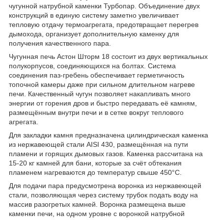
чугунной натрубной каменки Турбопар. Объединение двух
конструкций в единую систему заметно увеличивает
тепловую отдачу термоагрегата, предотвращает перегрев
дымохода, организует дополнительную каменку для
получения качественного пара.
Чугунная печь Астон Шторм 18 состоит из двух вертикальных
полукорпусов, соединяющихся на болтах. Система
соединения паз-гребень обеспечивает герметичность
топочной камеры даже при сильном длительном нагреве
печи. Качественный чугун позволяет накапливать много
энергии от горения дров и быстро передавать её камням,
размещённым внутри печи и в сетке вокруг теплового
агрегата.
Для закладки камня предназначена цилиндрическая каменка
из нержавеющей стали AISI 430, размещённая на пути
пламени и горящих дымовых газов. Каменка рассчитана на
15-20 кг камней для бани, которые за счёт обтекания
пламенем нагреваются до температур свыше 450°C.
Для подачи пара предусмотрена воронка из нержавеющей
стали, позволяющая через систему трубок подать воду на
массив разогретых камней. Воронка размещена выше
каменки печи, на одном уровне с воронкой натрубной