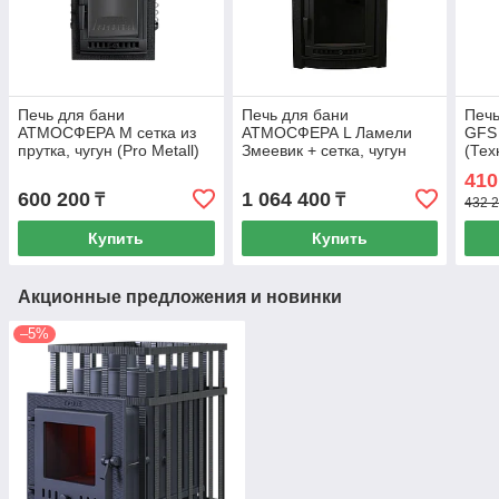
Печь для бани
Печь для бани
Печь
АТМОСФЕРА М сетка из
АТМОСФЕРА L Ламели
GFS 
прутка, чугун (Pro Metall)
Змеевик + сетка, чугун
(Тех
до 16 м3
(Pro Metall) 12 - 20 м3
410
600 200
1 064 400
₸
₸
432 2
Купить
Купить
Акционные предложения и новинки
–5%