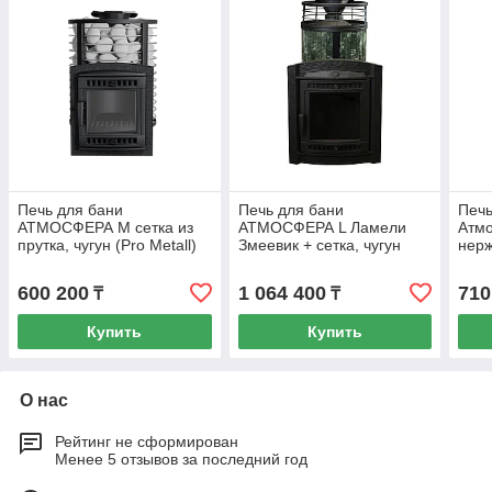
Печь для бани
Печь для бани
Печь
АТМОСФЕРА М сетка из
АТМОСФЕРА L Ламели
Атмо
прутка, чугун (Pro Metall)
Змеевик + сетка, чугун
нерж
до 16 м3
(Pro Metall) 12 - 20 м3
Meta
600 200
1 064 400
710
₸
₸
Купить
Купить
О нас
Рейтинг не сформирован
Менее 5 отзывов за последний год