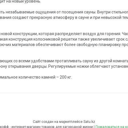
ит на новый уровень.
ть незабываемые ощущения от посещения сауны. Внутри стильног
вания создают прекрасную атмосферу в сауне и при невысокой тем
новой конструкции, которая распределяет воздух для горения. Час
Такая конструкция колосниковой решетки также увеличивает срок 
рючих материалов обеспечивают более свободную планировку про
ающих со всеми удобствами протапливать сауну из другой комнат
ону открывания дверцы. Регулируемые ножки облегчают установку
имальное количество камней – 200 кг.
Сайт создан на маркетплейсе
Satu.kz
Теплокофф - интернет-магазин товаров для загородной жизни |
Пожаловаться на к