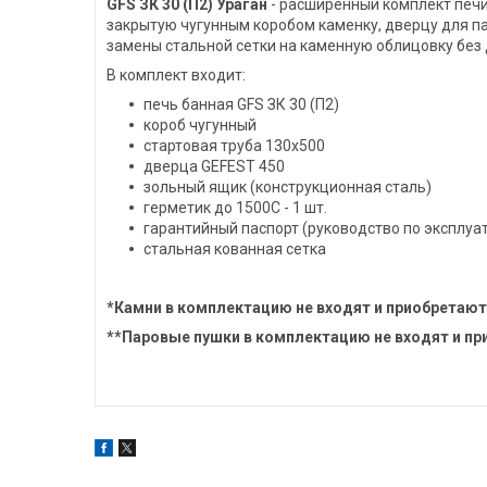
GFS ЗК 30 (П2) Ураган
- расширенный комплект печи
закрытую чугунным коробом каменку, дверцу для па
замены стальной сетки на каменную облицовку бе
В комплект входит:
печь банная GFS ЗК 30 (П2)
короб чугунный
стартовая труба 130х500
дверца GEFEST 450
зольный ящик (конструкционная сталь)
герметик до 1500С - 1 шт.
гарантийный паспорт (руководство по эксплуа
стальная кованная сетка
*Камни в комплектацию не входят и приобретаю
**Паровые пушки в комплектацию не входят и п