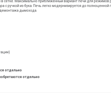
 в сетке. Максимально приближенный вариант печи для режимов 
ра с ручкой из бука. Печь легко модернизируется до полноценной
з демонтажа дымохода.
тации)
тся отдельно
риобретаются отдельно