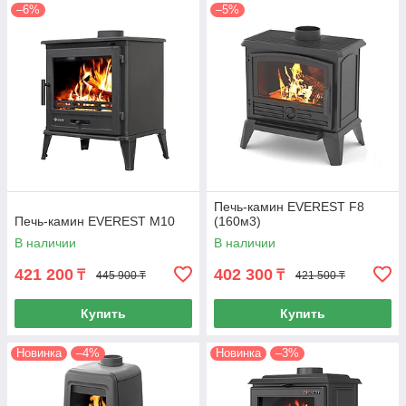
–6%
–5%
Печь-камин EVEREST F8
Печь-камин EVEREST М10
(160м3)
В наличии
В наличии
421 200
402 300
₸
₸
445 900 ₸
421 500 ₸
Купить
Купить
Новинка
–4%
Новинка
–3%