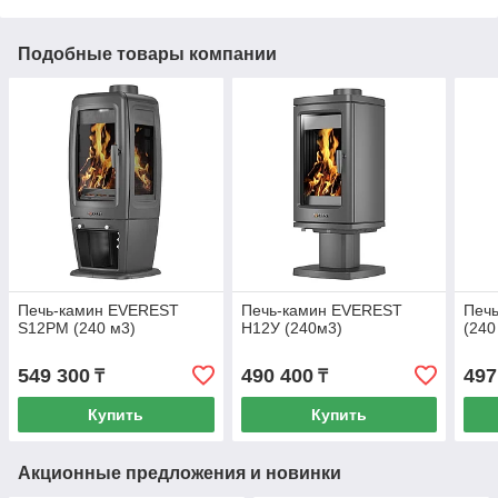
Подобные товары компании
Печь-камин EVEREST
Печь-камин EVEREST
Печь
S12РM (240 м3)
H12У (240м3)
(240
549 300
490 400
497
₸
₸
Купить
Купить
Акционные предложения и новинки