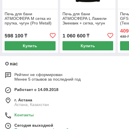
Печь для бани
Печь для бани
Печь
АТМОСФЕРА М сетка из
АТМОСФЕРА L Ламели
GFS 
прутка, чугун (Pro Metall)
Змеевик + сетка, чугун
(Тех
до 16 м3
(Pro Metall) 12 - 20 м3
409
598 100
1 060 600
₸
₸
430 7
Купить
Купить
О нас
Рейтинг не сформирован
Менее 5 отзывов за последний год
Работает с 14.09.2018
г. Астана
Астана, Казахстан
Контакты
Сегодня выходной