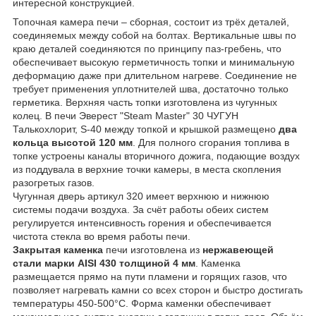
интересной конструкцией.
Топочная камера печи – сборная, состоит из трёх деталей,
соединяемых между собой на болтах. Вертикальные швы по
краю деталей соединяются по принципу паз-гребень, что
обеспечивает высокую герметичность топки и минимальную
деформацию даже при длительном нагреве. Соединение не
требует применения уплотнителей шва, достаточно только
герметика. Верхняя часть топки изготовлена из чугунных
колец. В печи Эверест "Steam Master" 30 ЧУГУН
Талькохлорит, S-40 между топкой и крышкой размещено
два
кольца высотой 120 мм
. Для полного сгорания топлива в
топке устроены каналы вторичного дожига, подающие воздух
из поддувала в верхние точки камеры, в места скопления
разогретых газов.
Чугунная дверь артикул 320 имеет верхнюю и нижнюю
системы подачи воздуха. За счёт работы обеих систем
регулируется интенсивность горения и обеспечивается
чистота стекла во время работы печи.
Закрытая каменка
печи изготовлена из
нержавеющей
стали марки AISI 430 толщиной 4 мм
. Каменка
размещается прямо на пути пламени и горящих газов, что
позволяет нагревать камни со всех сторон и быстро достигать
температуры 450-500°C. Форма каменки обеспечивает