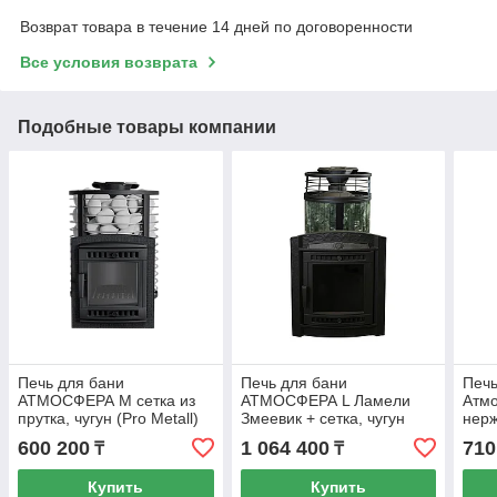
Возврат товара в течение 14 дней по договоренности
Все условия возврата
Подобные товары компании
Печь для бани
Печь для бани
Печь
АТМОСФЕРА М сетка из
АТМОСФЕРА L Ламели
Атмо
прутка, чугун (Pro Metall)
Змеевик + сетка, чугун
нерж
до 16 м3
(Pro Metall) 12 - 20 м3
Meta
600 200
1 064 400
710
₸
₸
Купить
Купить