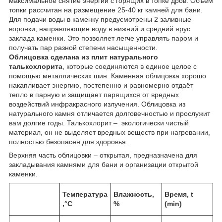
максимальное снятие энергии с горящих в топке дров. Объём
топки рассчитан на размещение 25-40 кг камней для бани.
Для подачи воды в каменку предусмотрены 2 заливные
воронки, направляющие воду в нижний и средний ярус
заклада каменки. Это позволяет легче управлять паром и
получать пар разной степени насыщенности.
Облицовка сделана из плит натурального
талькохлорита
, которые соединяются в единое целое с
помощью металлических шин. Каменная облицовка хорошо
накапливает энергию, постепенно и равномерно отдаёт
тепло в парную и защищает парящихся от вредных
воздействий инфракрасного излучения. Облицовка из
натурального камня отличается долговечностью и прослужит
вам долгие годы. Талькохлорит – экологически чистый
материал, он не выделяет вредных веществ при нагревании,
полностью безопасен для здоровья.
Верхняя часть облицовки – открытая, предназначена для
закладывания камнями для бани и организации открытой
каменки.
Температура
Влажность,
Время, t
,°С
%
(min)