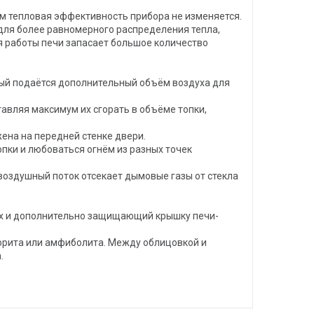
ом тепловая эффективность прибора не изменяется.
 для более равномерного распределения тепла,
я работы печи запасает большое количество
орый подаётся дополнительный объём воздуха для
тавляя максимум их сгорать в объёме топки,
ена на передней стенке двери.
пки и любоваться огнём из разных точек
воздушный поток отсекает дымовые газы от стекла
ух и дополнительно защищающий крышку печи-
орита или амфиболита. Между облицовкой и
.