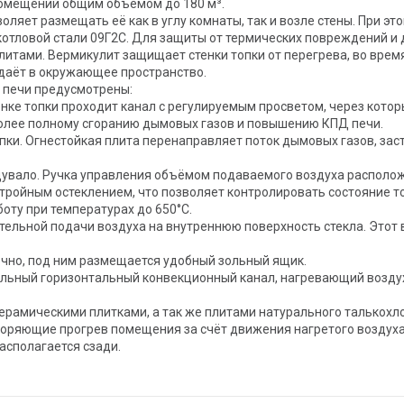
омещений общим объёмом до 180 м³.
ляет размещать её как в углу комнаты, так и возле стены. При эт
 котловой стали 09Г2С. Для защиты от термических повреждений и
итами. Вермикулит защищает стенки топки от перегрева, во врем
тдаёт в окружающее пространство.
 печи предусмотрены:
енке топки проходит канал с регулируемым просветом, через кот
 более полному сгоранию дымовых газов и повышению КПД печи.
опки. Огнестойкая плита перенаправляет поток дымовых газов, зас
дувало. Ручка управления объёмом подаваемого воздуха располож
тройным остеклением, что позволяет контролировать состояние то
оту при температурах до 650°C.
тельной подачи воздуха на внутреннюю поверхность стекла. Этот 
ечно, под ним размещается удобный зольный ящик.
тельный горизонтальный конвекционный канал, нагревающий возд
рамическими плитками, а так же плитами натурального талькохл
коряющие прогрев помещения за счёт движения нагретого воздуха
сполагается сзади.