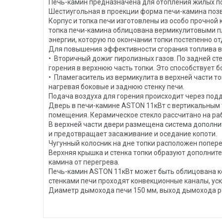
Печь-камин предназначена для отопления жилых п
Шестиугольная в проекции форма печи-камина позво
Корпус и топка печи изготовлены из особо прочной
топка печи-камина облицована вермикулитовыми пл
энергии, которую по окончании топки постепенно о
Для повышения эффективности сгорания топлива в
• Вторичный дожиг пиролизных газов. По задней ст
горения в верхнюю часть топки. Это способствует
• Пламегаситель из вермикулита в верхней части т
нагревая боковые и заднюю стенку печи.
Подача воздуха для горения происходит через под
Дверь в печи-камине ASTON 11кВт с вертикальным 
помещения. Керамическое стекло рассчитано на раб
В верхней части двери размещена система дополни
и предотвращает засаживание и оседание копоти.
Чугунный колосник на дне топки расположен попер
Верхняя крышка и стенка топки образуют дополни
камина от перегрева.
Печь-камин ASTON 11кВт может быть облицована ке
стенками печи проходят конвекционные каналы, ус
Диаметр дымохода печи 150 мм, выход дымохода ра