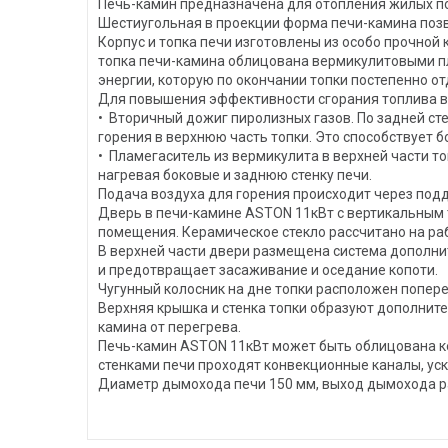
Печь-камин предназначена для отопления жилых п
Шестиугольная в проекции форма печи-камина позво
Корпус и топка печи изготовлены из особо прочной
топка печи-камина облицована вермикулитовыми пл
энергии, которую по окончании топки постепенно о
Для повышения эффективности сгорания топлива в
• Вторичный дожиг пиролизных газов. По задней ст
горения в верхнюю часть топки. Это способствует
• Пламегаситель из вермикулита в верхней части т
нагревая боковые и заднюю стенку печи.
Подача воздуха для горения происходит через под
Дверь в печи-камине ASTON 11кВт с вертикальным 
помещения. Керамическое стекло рассчитано на раб
В верхней части двери размещена система дополни
и предотвращает засаживание и оседание копоти.
Чугунный колосник на дне топки расположен попер
Верхняя крышка и стенка топки образуют дополни
камина от перегрева.
Печь-камин ASTON 11кВт может быть облицована ке
стенками печи проходят конвекционные каналы, ус
Диаметр дымохода печи 150 мм, выход дымохода ра