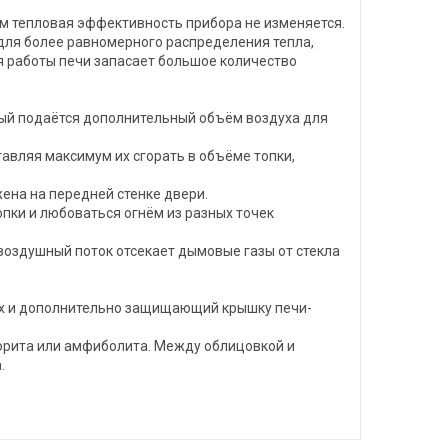
ом тепловая эффективность прибора не изменяется.
 для более равномерного распределения тепла,
я работы печи запасает большое количество
орый подаётся дополнительный объём воздуха для
тавляя максимум их сгорать в объёме топки,
ена на передней стенке двери.
пки и любоваться огнём из разных точек
воздушный поток отсекает дымовые газы от стекла
ух и дополнительно защищающий крышку печи-
орита или амфиболита. Между облицовкой и
.