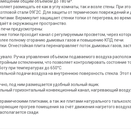
омещений общим объёмом до 180 м³.
ляет размещать её как в углу комнаты, так и возле стены. При эт
 котловой стали 09Г2С. Для защиты от термических повреждений и
итами. Вермикулит защищает стенки топки от перегрева, во врем
тдаёт в окружающее пространство.
 печи предусмотрены:
енке топки проходит канал с регулируемым просветом, через кот
 более полному сгоранию дымовых газов и повышению КПД печи.
опки. Огнестойкая плита перенаправляет поток дымовых газов, зас
дувало. Ручка управления объёмом подаваемого воздуха располож
тройным остеклением, что позволяет контролировать состояние то
оту при температурах до 650°C.
тельной подачи воздуха на внутреннюю поверхность стекла. Этот 
ечно, под ним размещается удобный зольный ящик.
тельный горизонтальный конвекционный канал, нагревающий возд
рамическими плитками, а так же плитами натурального талькохл
коряющие прогрев помещения за счёт движения нагретого воздуха
сполагается сзади.