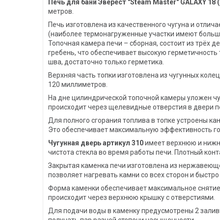
Печь для бани Эверест "Steam Master" GALAXY 18
метров.
Печь изготовлена из качественного чугуна и отлича
(наиболее термонагруженные участки имеют большу
Топочная камера печи – сборная, состоит из трёх 
гребень, что обеспечивает высокую герметичность
шва, достаточно только герметика.
Верхняя часть топки изготовлена из чугунных колец
120 миллиметров.
На дне цилиндрической топочной камеры уложен чу
происходит через щелевидные отверстия в двери п
Для полного сгорания топлива в топке устроены ка
Это обеспечивает максимальную эффективность го
Чугунная дверь артикул 310
имеет верхнюю и нижню
чистота стекла во время работы печи. Плотный кон
Закрытая каменка печи изготовлена из нержавеющей
позволяет нагревать камни со всех сторон и быстр
Форма каменки обеспечивает максимальное снятие э
происходит через верхнюю крышку с отверстиями.
Для подачи воды в каменку предусмотрены 2 заливн