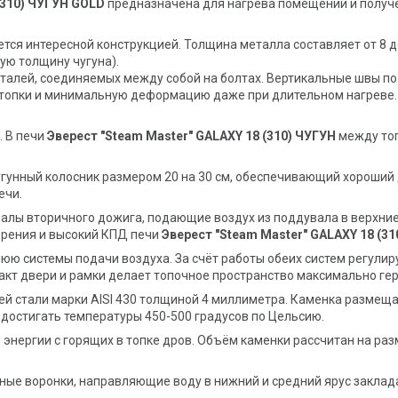
 (310) ЧУГУН GOLD
предназначена для нагрева помещений и получе
ется интересной конструкцией. Толщина металла составляет от 8 д
ю толщину чугуна).
деталей, соединяемых между собой на болтах. Вертикальные швы п
 топки и минимальную деформацию даже при длительном нагреве.
. В печи
Эверест "Steam Master" GALAXY 18 (310) ЧУГУН
между топ
гунный колосник размером 20 на 30 см, обеспечивающий хороший д
ечи.
налы вторичного дожига, подающие воздух из поддувала в верхние 
рения и высокий КПД печи
Эверест "Steam Master" GALAXY 18 (31
ю системы подачи воздуха. За счёт работы обеих систем регулир
такт двери и рамки делает топочное пространство максимально г
 стали марки AISI 430 толщиной 4 миллиметра. Каменка размещае
о достигать температуры 450-500 градусов по Цельсию.
нергии с горящих в топке дров. Объём каменки рассчитан на раз
ые воронки, направляющие воду в нижний и средний ярус заклада