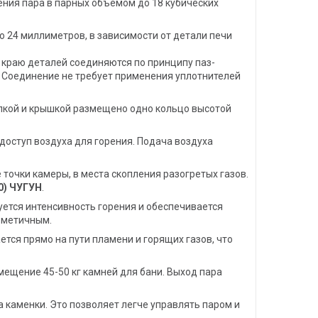
ния пара в парных объёмом до 18 кубических
о 24 миллиметров, в зависимости от детали печи
о краю деталей соединяются по принципу паз-
 Соединение не требует применения уплотнителей
кой и крышкой размещено одно кольцо высотой
оступ воздуха для горения. Подача воздуха
точки камеры, в места скопления разогретых газов.
0) ЧУГУН
.
уется интенсивность горения и обеспечивается
ерметичным.
тся прямо на пути пламени и горящих газов, что
мещение 45-50 кг камней для бани. Выход пара
 каменки. Это позволяет легче управлять паром и