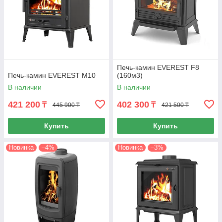
Печь-камин EVEREST F8
Печь-камин EVEREST М10
(160м3)
В наличии
В наличии
421 200
402 300
₸
₸
445 900 ₸
421 500 ₸
Купить
Купить
Новинка
–4%
Новинка
–3%