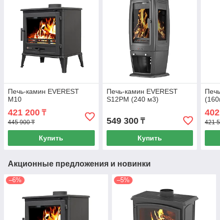
Печь-камин EVEREST
Печь-камин EVEREST
Печ
М10
S12РM (240 м3)
(160
421 200
402
₸
549 300
₸
445 900 ₸
421 5
Купить
Купить
Акционные предложения и новинки
–6%
–5%