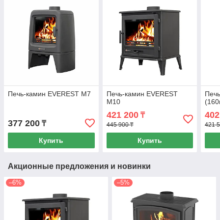
Печь-камин EVEREST М7
Печь-камин EVEREST
Печ
М10
(160
421 200
402
₸
377 200
₸
445 900 ₸
421 5
Купить
Купить
Акционные предложения и новинки
–6%
–5%