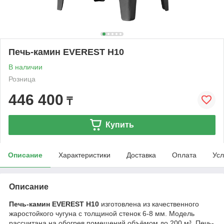
Печь-камин EVEREST Н10
В наличии
Розница
446 400
₸
Купить
Описание
Характеристики
Доставка
Оплата
Усл
Описание
Печь-камин EVEREST Н10
изготовлена из качественного
жаростойкого чугуна с толщиной стенок 6-8 мм. Модель
рассчитана на обогрев помещений объёмом до 200 м³. Печь-