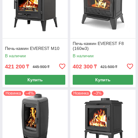
Печь-камин EVEREST F8
Печь-камин EVEREST М10
(160м3)
В наличии
В наличии
421 200
402 300
₸
₸
445 900 ₸
421 500 ₸
Купить
Купить
Новинка
–4%
Новинка
–3%