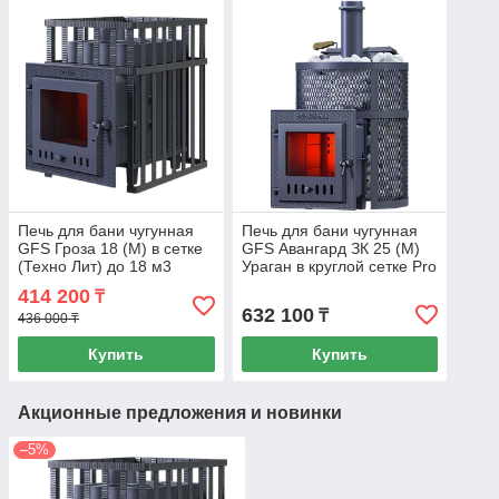
Печь для бани чугунная
Печь для бани чугунная
GFS Гроза 18 (М) в сетке
GFS Авангард ЗК 25 (М)
(Техно Лит) до 18 м3
Ураган в круглой сетке Pro
(Техно Лит) до 25 м3
414 200
₸
632 100
₸
436 000 ₸
Купить
Купить
Акционные предложения и новинки
–5%