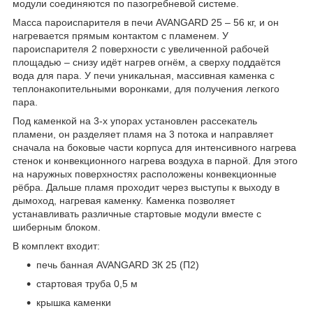
модули соединяются по пазогребневой системе.
Масса пароиспарителя в печи AVANGARD 25 – 56 кг, и он
нагревается прямым контактом с пламенем. У
пароиспарителя 2 поверхности с увеличенной рабочей
площадью – снизу идёт нагрев огнём, а сверху поддаётся
вода для пара. У печи уникальная, массивная каменка с
теплонакопительными воронками, для получения легкого
пара.
Под каменкой на 3-х упорах установлен рассекатель
пламени, он разделяет пламя на 3 потока и направляет
сначала на боковые части корпуса для интенсивного нагрева
стенок и конвекционного нагрева воздуха в парной. Для этого
на наружных поверхностях расположены конвекционные
рёбра. Дальше пламя проходит через выступы к выходу в
дымоход, нагревая каменку. Каменка позволяет
устанавливать различные стартовые модули вместе с
шиберным блоком.
В комплект входит:
печь банная AVANGARD ЗК 25 (П2)
стартовая труба 0,5 м
крышка каменки