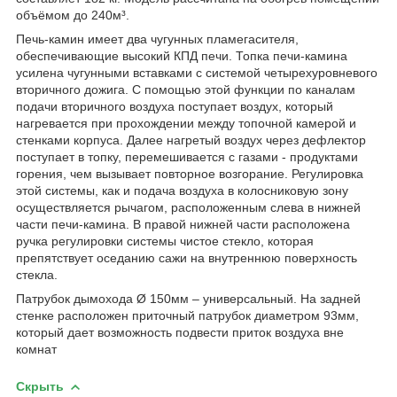
объёмом до 240м³.
Печь-камин имеет два чугунных пламегасителя,
обеспечивающие высокий КПД печи. Топка печи-камина
усилена чугунными вставками с системой четырехуровневого
вторичного дожига. С помощью этой функции по каналам
подачи вторичного воздуха поступает воздух, который
нагревается при прохождении между топочной камерой и
стенками корпуса. Далее нагретый воздух через дефлектор
поступает в топку, перемешивается с газами - продуктами
горения, чем вызывает повторное возгорание. Регулировка
этой системы, как и подача воздуха в колосниковую зону
осуществляется рычагом, расположенным слева в нижней
части печи-камина. В правой нижней части расположена
ручка регулировки системы чистое стекло, которая
препятствует оседанию сажи на внутреннюю поверхность
стекла.
Патрубок дымохода Ø 150мм – универсальный. На задней
стенке расположен приточный патрубок диаметром 93мм,
который дает возможность подвести приток воздуха вне
комнат
Скрыть