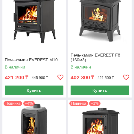
Печь-камин EVEREST F8
Печь-камин EVEREST М10
(160м3)
В наличии
В наличии
421 200
402 300
₸
₸
445 900 ₸
421 500 ₸
Купить
Купить
Новинка
–4%
Новинка
–3%