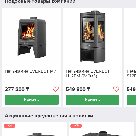
Подобные товары компании
Печь-камин EVEREST М7
Печь-камин EVEREST
Печ
H12РМ (240м3)
S12Р
377 200
549 800
549
₸
₸
Купить
Купить
Акционные предложения и новинки
–6%
–5%