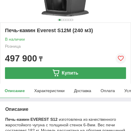
Печь-камин Everest S12M (240 м3)
В наличии
Розница
497 900
₸
Купить
Описание
Характеристики
Доставка
Оплата
Усл
Описание
Печь-камин EVEREST S12
изготовлена из качественного
жаростойкого чугуна с толщиной стенок 6-8мм. Вес печи
составляет 182 кг. Модель рассчитана на обогрев помещений