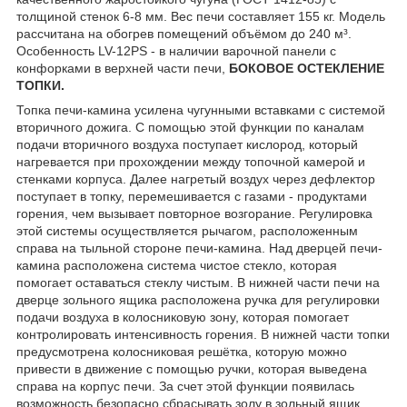
толщиной стенок 6-8 мм. Вес печи составляет 155 кг. Модель
рассчитана на обогрев помещений объёмом до 240 м³.
Особенность LV-12PS - в наличии варочной панели с
конфорками в верхней части печи,
БОКОВОЕ ОСТЕКЛЕНИЕ
ТОПКИ.
Топка печи-камина усилена чугунными вставками с системой
вторичного дожига. С помощью этой функции по каналам
подачи вторичного воздуха поступает кислород, который
нагревается при прохождении между топочной камерой и
стенками корпуса. Далее нагретый воздух через дефлектор
поступает в топку, перемешивается с газами - продуктами
горения, чем вызывает повторное возгорание. Регулировка
этой системы осуществляется рычагом, расположенным
справа на тыльной стороне печи-камина. Над дверцей печи-
камина расположена система чистое стекло, которая
помогает оставаться стеклу чистым. В нижней части печи на
дверце зольного ящика расположена ручка для регулировки
подачи воздуха в колосниковую зону, которая помогает
контролировать интенсивность горения. В нижней части топки
предусмотрена колосниковая решётка, которую можно
привести в движение с помощью ручки, которая выведена
справа на корпус печи. За счет этой функции появилась
возможность безопасно сбрасывать золу в зольный ящик.