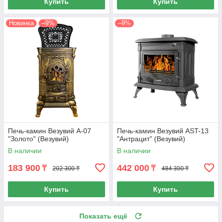
Купить
Купить
Новинка
–9%
–9%
Печь-камин Везувий А-07
Печь-камин Везувий AST-13
"Золото" (Везувий)
"Антрацит" (Везувий)
В наличии
В наличии
183 900
442 000
₸
₸
202 300 ₸
484 300 ₸
Купить
Купить
Показать ещё