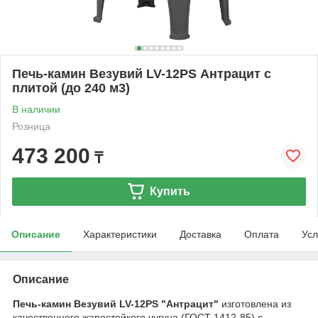
Печь-камин Везувий LV-12РS Антрацит с
плитой (до 240 м3)
В наличии
Розница
473 200
₸
Купить
Описание
Характеристики
Доставка
Оплата
Усл
Описание
Печь-камин Везувий LV-12PS "Антрацит"
изготовлена из
качественного жаростойкого чугуна (ГОСТ 1412-85) с