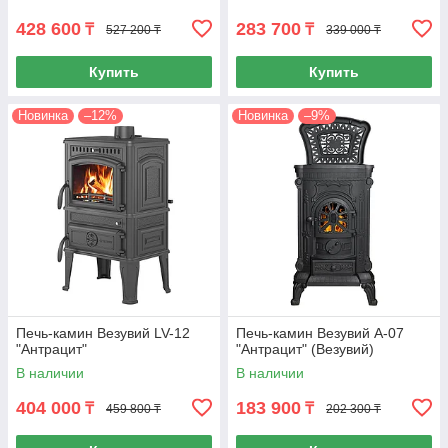
428 600
283 700
₸
₸
527 200 ₸
339 000 ₸
Купить
Купить
Новинка
–12%
Новинка
–9%
Печь-камин Везувий LV-12
Печь-камин Везувий А-07
"Антрацит"
"Антрацит" (Везувий)
В наличии
В наличии
404 000
183 900
₸
₸
459 800 ₸
202 300 ₸