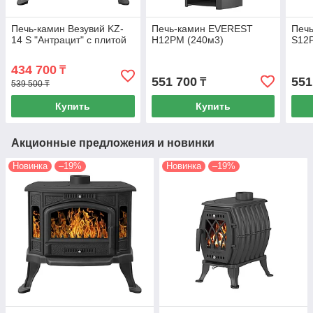
Печь-камин Везувий KZ-
Печь-камин EVEREST
Печ
14 S "Антрацит" с плитой
H12РМ (240м3)
S12Р
434 700
₸
551 700
551
₸
539 500 ₸
Купить
Купить
Акционные предложения и новинки
Новинка
–19%
Новинка
–19%