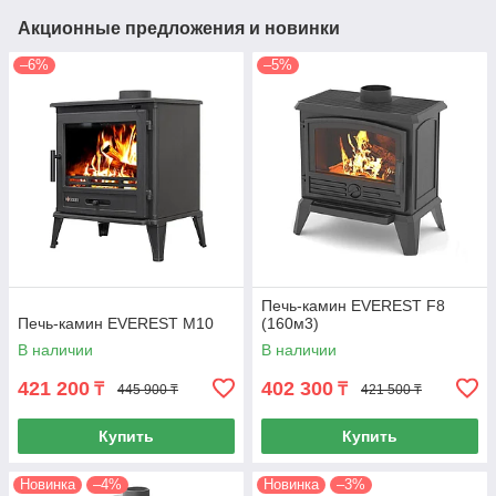
Акционные предложения и новинки
–6%
–5%
Печь-камин EVEREST F8
Печь-камин EVEREST М10
(160м3)
В наличии
В наличии
421 200
402 300
₸
₸
445 900 ₸
421 500 ₸
Купить
Купить
Новинка
–4%
Новинка
–3%