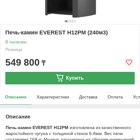
Печь-камин EVEREST H12РМ (240м3)
В наличии
Розница
549 800
₸
Купить
Описание
Характеристики
Доставка
Оплата
Усл
Описание
Печь-камин EVEREST H12РМ
изготовлена из качественного
жаростойкого чугуна с толщиной стенок 6-8мм. Вес печи
составляет 169 кг. Модель рассчитана на обогрев помещений