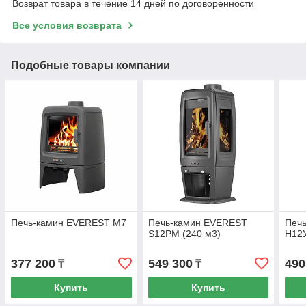
Возврат товара в течение 14 дней по договоренности
Все условия возврата
Подобные товары компании
Печь-камин EVEREST М7
Печь-камин EVEREST
Печ
S12РM (240 м3)
H12У
377 200
549 300
490
₸
₸
Купить
Купить