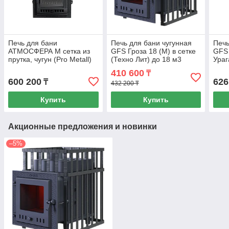
Печь для бани
Печь для бани чугунная
Печь
АТМОСФЕРА М сетка из
GFS Гроза 18 (М) в сетке
GFS 
прутка, чугун (Pro Metall)
(Техно Лит) до 18 м3
Ураг
до 16 м3
(Тех
410 600
₸
600 200
626
₸
432 200 ₸
Купить
Купить
Акционные предложения и новинки
–5%