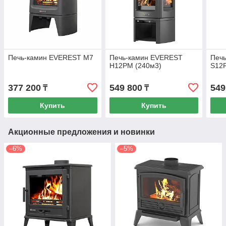
Печь-камин EVEREST М7
Печь-камин EVEREST
Печ
H12РМ (240м3)
S12Р
377 200
549 800
549
₸
₸
Купить
Купить
Акционные предложения и новинки
–6%
–5%