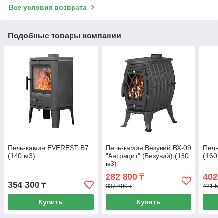
Все условия возврата
Подобные товары компании
Печь-камин EVEREST B7
Печь-камин Везувий ВХ-09
Печ
(140 м3)
"Антрацит" (Везувий) (180
(160
м3)
282 800
402
₸
354 300
₸
337 800 ₸
421 5
Купить
Купить