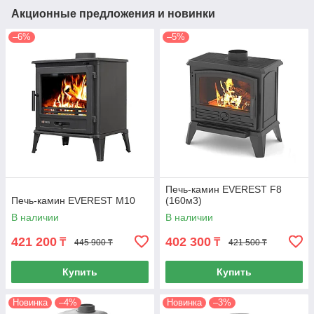
Акционные предложения и новинки
–6%
–5%
Печь-камин EVEREST F8
Печь-камин EVEREST М10
(160м3)
В наличии
В наличии
421 200
402 300
₸
₸
445 900 ₸
421 500 ₸
Купить
Купить
Новинка
–4%
Новинка
–3%