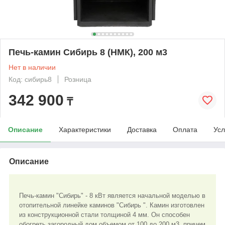
Печь-камин Сибирь 8 (НМК), 200 м3
Нет в наличии
Код: сибирь8
Розница
342 900
₸
Описание
Характеристики
Доставка
Оплата
Усл
Описание
Печь-камин "Сибирь" - 8 кВт является начальной моделью в
отопительной линейке каминов "Сибирь ". Камин изготовлен
из конструкционной стали толщиной 4 мм. Он способен
обогреть загородный дом объемом от 100 до 200 м3, причем