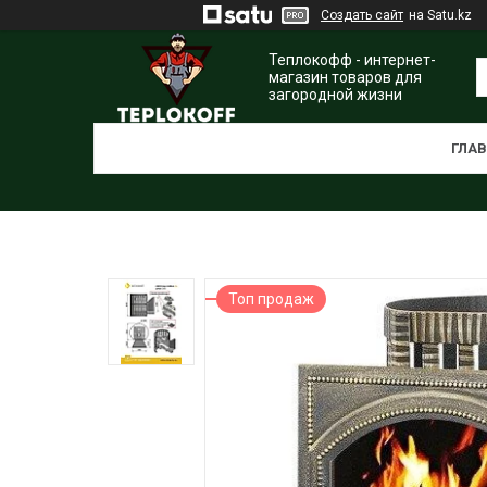
Создать сайт
на Satu.kz
Теплокофф - интернет-
магазин товаров для
загородной жизни
ГЛА
Топ продаж