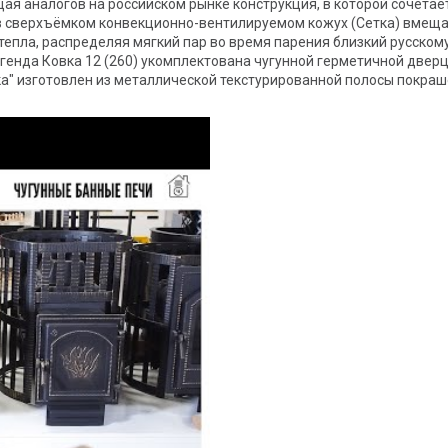
ая аналогов на российском рынке конструкция, в которой сочетае
в сверхъёмком конвекционно-вентилируемом кожух (Сетка) вмеща
епла, распределяя мягкий пар во время парения близкий русскому 
егенда Ковка 12 (260) укомплектована чугунной герметичной двер
" изготовлен из металлической текстурированной полосы покраш