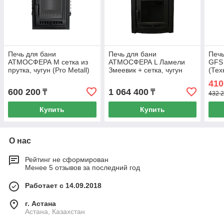
Печь для бани
Печь для бани
Печь
АТМОСФЕРА М сетка из
АТМОСФЕРА L Ламели
GFS 
прутка, чугун (Pro Metall)
Змеевик + сетка, чугун
(Тех
до 16 м3
(Pro Metall) 12 - 20 м3
410
600 200
1 064 400
₸
₸
432 2
Купить
Купить
О нас
Рейтинг не сформирован
Менее 5 отзывов за последний год
Работает с 14.09.2018
г. Астана
Астана, Казахстан