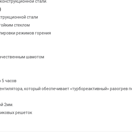
конструкционной стали.
)
струкционной стали
стойким стеклом
улировки режимов горения
качественным шамотом
 5 часов
ентилятора, который обеспечивает «турбореактивный» разогрев 
ой 2мм.
никовых решеток