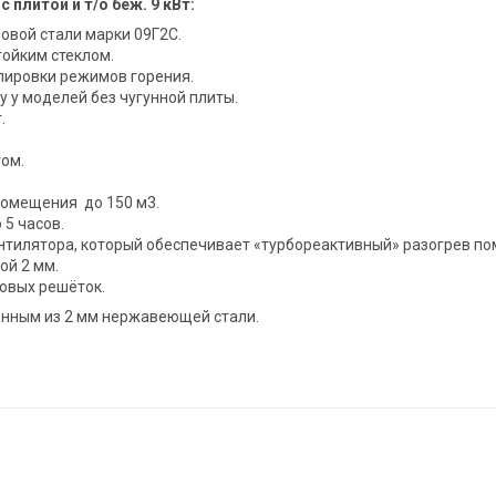
плитой и т/о беж. 9 кВт:
овой стали марки 09Г2С.
тойким стеклом.
лировки режимов горения.
 у моделей без чугунной плиты.
.
ом.
помещения до 150 м3.
 5 часов.
тилятора, который обеспечивает «турбореактивный» разогрев п
ой 2 мм.
ковых решёток.
енным из 2 мм нержавеющей стали.