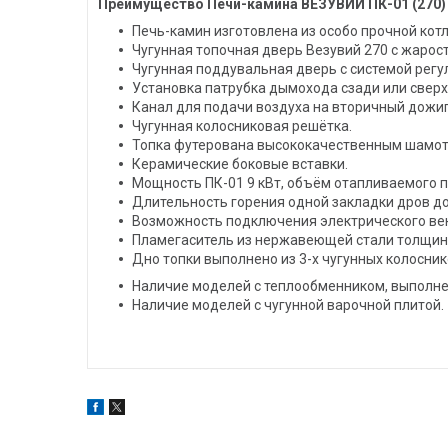
Преимущество Печи-камина ВЕЗУВИЙ ПК-01 (270) с 
Печь-камин изготовлена из особо прочной котл
Чугунная топочная дверь Везувий 270 с жарос
Чугунная поддувальная дверь с системой регу
Установка патрубка дымохода сзади или сверху
Канал для подачи воздуха на вторичный дожиг
Чугунная колосниковая решётка.
Топка футерована высококачественным шамот
Керамические боковые вставки.
Мощность ПК-01 9 кВт, объём отапливаемого 
Длительность горения одной закладки дров до
Возможность подключения электрического вен
Пламегаситель из нержавеющей стали толщин
Дно топки выполнено из 3-х чугунных колосни
Наличие моделей с теплообменником, выполн
Наличие моделей с чугунной варочной плитой.