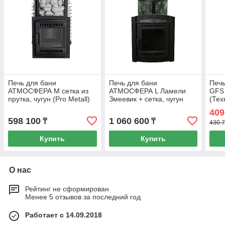
Печь для бани
Печь для бани
Печь
АТМОСФЕРА М сетка из
АТМОСФЕРА L Ламели
GFS 
прутка, чугун (Pro Metall)
Змеевик + сетка, чугун
(Тех
до 16 м3
(Pro Metall) 12 - 20 м3
409
598 100
1 060 600
₸
₸
430 7
Купить
Купить
О нас
Рейтинг не сформирован
Менее 5 отзывов за последний год
Работает с 14.09.2018