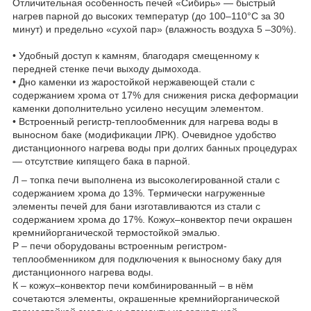
Отличительная особенность печей «Сибирь» — быстрый
нагрев парной до высоких температур (до 100–110°С за 30
минут) и предельно «сухой пар» (влажность воздуха 5 –30%).
• Удобный доступ к камням, благодаря смещенному к
передней стенке печи выходу дымохода.
• Дно каменки из жаростойкой нержавеющей стали с
содержанием хрома от 17% для снижения риска деформации
каменки дополнительно усилено несущим элементом.
• Встроенный регистр-теплообменник для нагрева воды в
выносном баке (модификации ЛРК). Очевидное удобство
дистанционного нагрева воды при долгих банных процедурах
— отсутствие кипящего бака в парной.
Л – топка печи выполнена из высоколегированной стали с
содержанием хрома до 13%. Термически нагруженные
элементы печей для бани изготавливаются из стали с
содержанием хрома до 17%. Кожух–конвектор печи окрашен
кремнийорганической термостойкой эмалью.
Р – печи оборудованы встроенным регистром-
теплообменником для подключения к выносному баку для
дистанционного нагрева воды.
К – кожух–конвектор печи комбинированный – в нём
сочетаются элементы, окрашенные кремнийорганической