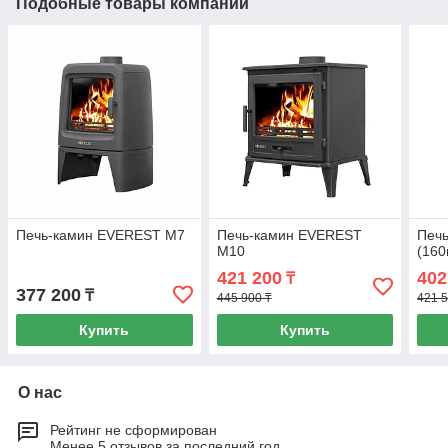
Подобные товары компании
Печь-камин EVEREST М7
Печь-камин EVEREST
Печ
М10
(160
421 200
402
₸
377 200
₸
445 900 ₸
421 5
Купить
Купить
О нас
Рейтинг не сформирован
Менее 5 отзывов за последний год