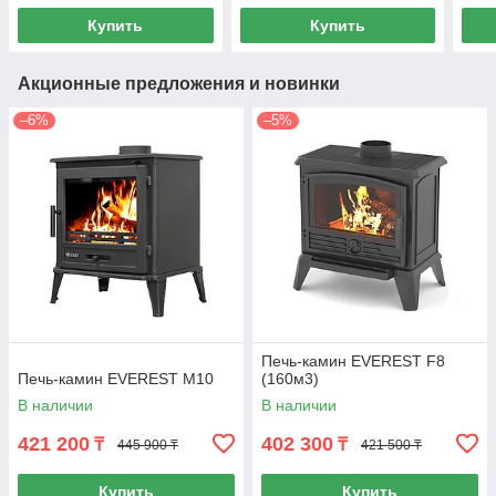
Купить
Купить
Акционные предложения и новинки
–6%
–5%
Печь-камин EVEREST F8
Печь-камин EVEREST М10
(160м3)
В наличии
В наличии
421 200
402 300
₸
₸
445 900 ₸
421 500 ₸
Купить
Купить