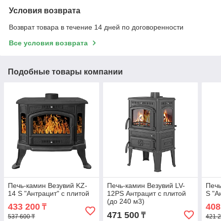
Условия возврата
Возврат товара в течение 14 дней по договоренности
Все условия возврата
Подобные товары компании
Печь-камин Везувий KZ-
Печь-камин Везувий LV-
Печь
14 S "Антрацит" с плитой
12РS Антрацит с плитой
S "А
(до 240 м3)
433 200
408
₸
471 500
₸
537 600 ₸
421 2