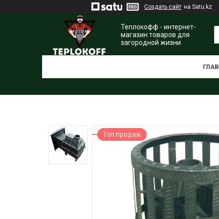
Создать сайт
на Satu.kz
Теплокофф - интернет-
магазин товаров для
загородной жизни
ГЛА
Топ продаж