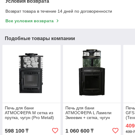
Условия возврата
Возврат товара в течение 14 дней по договоренности
Все условия возврата
Подобные товары компании
Печь для бани
Печь для бани
Печь
АТМОСФЕРА М сетка из
АТМОСФЕРА L Ламели
GFS 
прутка, чугун (Pro Metall)
Змеевик + сетка, чугун
(Тех
до 16 м3
(Pro Metall) 12 - 20 м3
409
598 100
1 060 600
₸
₸
430 7