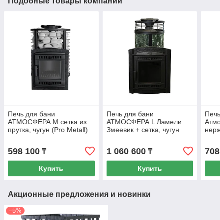
Подобные товары компании
Печь для бани
Печь для бани
Печь
АТМОСФЕРА М сетка из
АТМОСФЕРА L Ламели
Атмо
прутка, чугун (Pro Metall)
Змеевик + сетка, чугун
нерж
до 16 м3
(Pro Metall) 12 - 20 м3
Meta
598 100
1 060 600
708
₸
₸
Купить
Купить
Акционные предложения и новинки
–5%