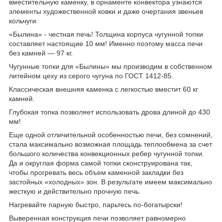
вместительную каменку, в орнаменте конвектора узнаются
элементы художественной ковки и даже очертания звеньев
кольчуги.
«Былина» - честная печь! Толщина корпуса чугунной топки
составляет настоящие 10 мм! Именно поэтому масса печи
без камней — 97 кг.
Чугунные топки для «Былины» мы производим в собственном
литейном цеху из серого чугуна по ГОСТ 1412-85.
Классическая внешняя каменка с легкостью вместит 60 кг
камней.
Глубокая топка позволяет использовать дрова длиной до 430
мм!
Еще одной отличительной особенностью печи, без сомнений,
стала максимально возможная площадь теплообмена за счет
большого количества конвекционных ребер чугунной топки.
Да и округлая форма самой топки сконструирована так,
чтобы прогревать весь объем каменной закладки без
застойных «холодных» зон. В результате имеем максимально
жесткую и действительно прочную печь.
Нагревайте парную быстро, парьтесь по-богатырски!
Выверенная конструкция печи позволяет равномерно