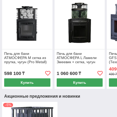
Печь для бани
Печь для бани
Печь
АТМОСФЕРА М сетка из
АТМОСФЕРА L Ламели
GFS 
прутка, чугун (Pro Metall)
Змеевик + сетка, чугун
(Тех
до 16 м3
(Pro Metall) 12 - 20 м3
409
598 100
1 060 600
₸
₸
430 7
Купить
Купить
Акционные предложения и новинки
–5%