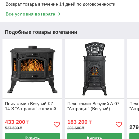
Возврат товара в течение 14 дней по договоренности
Все условия возврата
Подобные товары компании
Печь-камин Везувий KZ-
Печь-камин Везувий А-07
Печь
14 S "Антрацит" с плитой
"Антрацит" (Везувий)
"Ант
433 200
183 200
₸
₸
279
537 600 ₸
201 600 ₸
Купить
Купить