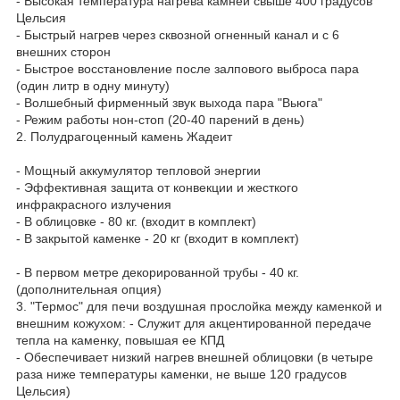
- Высокая температура нагрева камней свыше 400 градусов
Цельсия
- Быстрый нагрев через сквозной огненный канал и с 6
внешних сторон
- Быстрое восстановление после залпового выброса пара
(один литр в одну минуту)
- Волшебный фирменный звук выхода пара "Вьюга"
- Режим работы нон-стоп (20-40 парений в день)
2. Полудрагоценный камень Жадеит
- Мощный аккумулятор тепловой энергии
- Эффективная защита от конвекции и жесткого
инфракрасного излучения
- В облицовке - 80 кг. (входит в комплект)
- В закрытой каменке - 20 кг (входит в комплект)
- В первом метре декорированной трубы - 40 кг.
(дополнительная опция)
3. "Термос" для печи воздушная прослойка между каменкой и
внешним кожухом: - Служит для акцентированной передаче
тепла на каменку, повышая ее КПД
- Обеспечивает низкий нагрев внешней облицовки (в четыре
раза ниже температуры каменки, не выше 120 градусов
Цельсия)