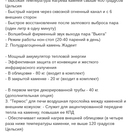
- Высокая температура нагрева камней свыше 400 градусов
Цельсия
- Быстрый нагрев через сквозной огненный канал и с 6
внешних сторон
- Быстрое восстановление после залпового выброса пара
(один литр в одну минуту)
- Волшебный фирменный звук выхода пара "Вьюга"
- Режим работы нон-стоп (20-40 парений в день)
2. Полудрагоценный камень Жадеит
- Мощный аккумулятор тепловой энергии
- Эффективная защита от конвекции и жесткого
инфракрасного излучения
- В облицовке - 80 кг. (входит в комплект)
- В закрытой каменке - 20 кг (входит в комплект)
- В первом метре декорированной трубы - 40 кг.
(дополнительная опция)
3. "Термос" для печи воздушная прослойка между каменкой и
внешним кожухом: - Служит для акцентированной передаче
тепла на каменку, повышая ее КПД
- Обеспечивает низкий нагрев внешней облицовки (в четыре
раза ниже температуры каменки, не выше 120 градусов
Цельсия)