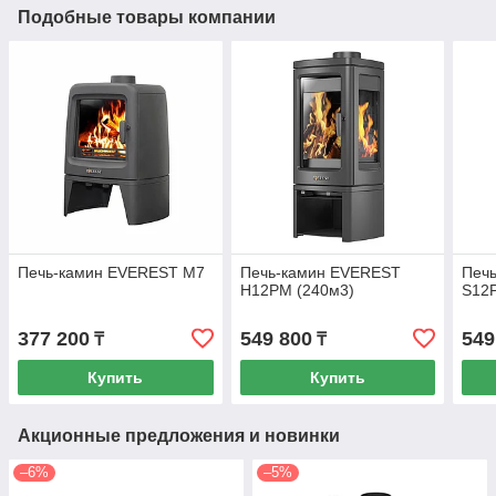
Подобные товары компании
Печь-камин EVEREST М7
Печь-камин EVEREST
Печ
H12РМ (240м3)
S12Р
377 200
549 800
549
₸
₸
Купить
Купить
Акционные предложения и новинки
–6%
–5%