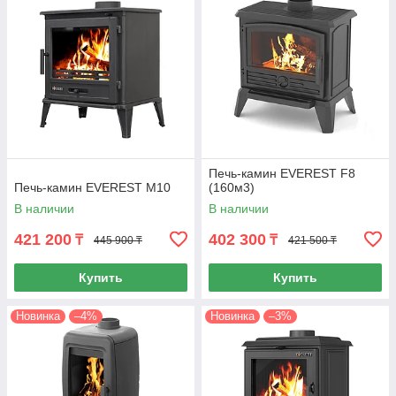
Печь-камин EVEREST F8
Печь-камин EVEREST М10
(160м3)
В наличии
В наличии
421 200
402 300
₸
₸
445 900 ₸
421 500 ₸
Купить
Купить
Новинка
–4%
Новинка
–3%