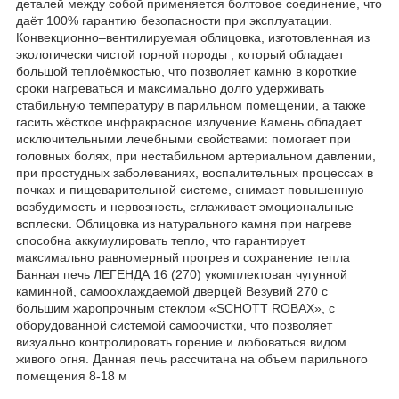
деталей между собой применяется болтовое соединение, что
даёт 100% гарантию безопасности при эксплуатации.
Конвекционно–вентилируемая облицовка, изготовленная из
экологически чистой горной породы , который обладает
большой теплоёмкостью, что позволяет камню в короткие
сроки нагреваться и максимально долго удерживать
стабильную температуру в парильном помещении, а также
гасить жёсткое инфракрасное излучение Камень обладает
исключительными лечебными свойствами: помогает при
головных болях, при нестабильном артериальном давлении,
при простудных заболеваниях, воспалительных процессах в
почках и пищеварительной системе, снимает повышенную
возбудимость и нервозность, сглаживает эмоциональные
всплески. Облицовка из натурального камня при нагреве
способна аккумулировать тепло, что гарантирует
максимально равномерный прогрев и сохранение тепла
Банная печь ЛЕГЕНДА 16 (270) укомплектован чугунной
каминной, самоохлаждаемой дверцей Везувий 270 с
большим жаропрочным стеклом «SCHOTT ROBAX», с
оборудованной системой самоочистки, что позволяет
визуально контролировать горение и любоваться видом
живого огня. Данная печь рассчитана на объем парильного
помещения 8-18 м