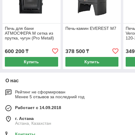
Печь для бани
Печь-камин EVEREST М7
Печь
АТМОСФЕРА М сетка из
Vero
прутка, чугун (Pro Metall)
120-
до 16 м3
600 200
378 500
349
₸
₸
Купить
Купить
О нас
Рейтинг не сформирован
Менее 5 отзывов за последний год
Работает с 14.09.2018
г. Астана
Астана, Казахстан
Контакты