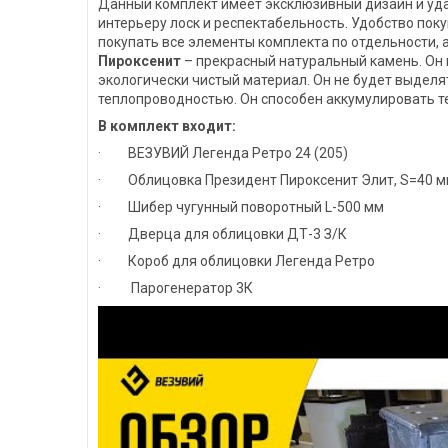
Данный комплект имеет эксклюзивный дизайн и уда
интерьеру лоск и респектабельность. Удобство поку
покупать все элементы комплекта по отдельности, 
Пироксенит
– прекрасный натуральный камень. Он 
экологически чистый материал. Он не будет выделя
теплопроводностью. Он способен аккумулировать те
В комплект входит:
· ВЕЗУВИЙ Легенда Ретро 24 (205)
· Облицовка Президент Пироксенит Элит, S=40 
· Шибер чугунный поворотный L-500 мм
· Дверца для облицовки ДТ-3 З/К
· Короб для облицовки Легенда Ретро
· Парогенератор 3К